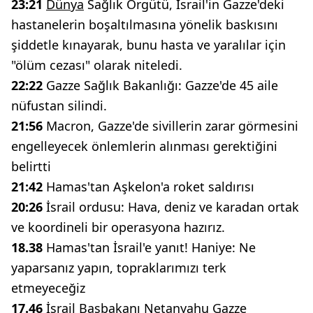
23:21
Dünya
Sağlık Örgütü, İsrail'in Gazze'deki
hastanelerin boşaltılmasına yönelik baskısını
şiddetle kınayarak, bunu hasta ve yaralılar için
"ölüm cezası" olarak niteledi.
22:22
Gazze Sağlık Bakanlığı: Gazze'de 45 aile
nüfustan silindi.
21:56
Macron, Gazze'de sivillerin zarar görmesini
engelleyecek önlemlerin alınması gerektiğini
belirtti
21:42
Hamas'tan Aşkelon'a roket saldırısı
20:26
İsrail ordusu: Hava, deniz ve karadan ortak
ve koordineli bir operasyona hazırız.
18.38
Hamas'tan İsrail'e yanıt! Haniye: Ne
yaparsanız yapın, topraklarımızı terk
etmeyeceğiz
17.46
İsrail Başbakanı Netanyahu Gazze