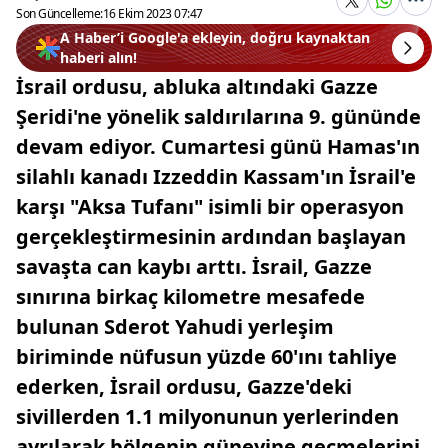
Son Güncelleme:
16 Ekim 2023 07:47
A Haber’i Google'a ekleyin, doğru kaynaktan
haberi alın!
İsrail ordusu, abluka altındaki Gazze
Şeridi'ne yönelik saldırılarına 9. gününde
devam ediyor. Cumartesi günü Hamas'ın
silahlı kanadı Izzeddin Kassam'ın İsrail'e
karşı "Aksa Tufanı" isimli bir operasyon
gerçekleştirmesinin ardından başlayan
savaşta can kaybı arttı. İsrail, Gazze
sınırına birkaç kilometre mesafede
bulunan Sderot Yahudi yerleşim
biriminde nüfusun yüzde 60'ını tahliye
ederken, İsrail ordusu, Gazze'deki
sivillerden 1.1 milyonunun yerlerinden
ayrılarak bölgenin güneyine geçmelerini