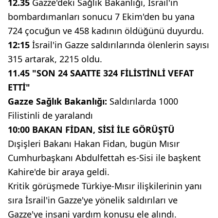
12.35
Gazze'deki Sağlık Bakanlığı, İsrail'in
bombardımanları sonucu 7 Ekim'den bu yana
724 çocuğun ve 458 kadının öldüğünü duyurdu.
12:15
İsrail'in Gazze saldırılarında ölenlerin sayısı
315 artarak, 2215 oldu.
11.45 "SON 24 SAATTE 324 FİLİSTİNLİ VEFAT
ETTİ"
Gazze Sağlık Bakanlığı:
Saldırılarda 1000
Filistinli de yaralandı
10:00 BAKAN FİDAN, SİSİ İLE GÖRÜŞTÜ
Dışişleri Bakanı Hakan Fidan, bugün Mısır
Cumhurbaşkanı Abdulfettah es-Sisi ile başkent
Kahire'de bir araya geldi.
Kritik görüşmede Türkiye-Mısır ilişkilerinin yanı
sıra İsrail'in Gazze'ye yönelik saldırıları ve
Gazze'ye insani yardım konusu ele alındı.