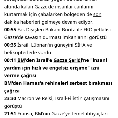
altında kalan
Gazze
'de insanlar canlarını
kurtarmak için çabalarken bölgeden de
son
dakika haberleri
gelmeye devam ediyor.
00:55
Fas Dışişleri Bakanı Burita ile FKÖ yetkilisi
Gazze'de savaşın durması imkanlarını görüştü
00:35
İsrail, Lübnan'ın güneyini SİHA ve
helikopterlerle vurdu
00:11
BM
'den İsrail'e
Gazze Şeridi
'ne "insani
yardım için hızlı ve engelsiz erişime" izni
verme çağrısı
BM'den Hamas'a rehineleri serbest bırakması
çağrısı
23:30
Macron ve Reisi, İsrail-Filistin çatışmasını
görüştü
21:51
Fransa, BM'nin Gazze'ye temel ihtiyaçları